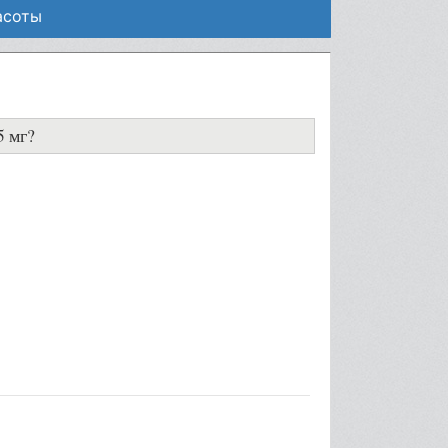
асоты
5 мг?