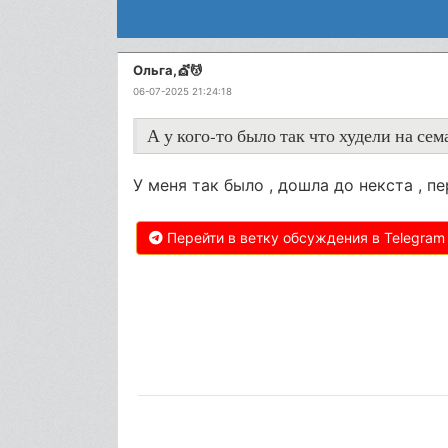
Ольга,💇💆
06-07-2025 21:24:18
А у кого-то было так что худели на се
У меня так было , дошла до некста , пе
Перейти в ветку обсуждения в Telegram