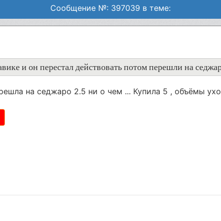
Сообщение №: 397039 в теме:
мавике и он перестал действовать потом перешли на седжа
решла на седжаро 2.5 ни о чем ... Купила 5 , объёмы ухо