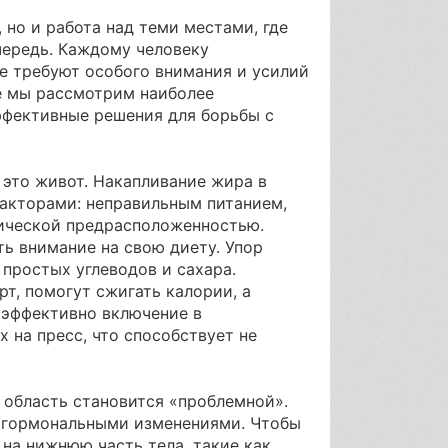
 но и работа над теми местами, где
чередь. Каждому человеку
е требуют особого внимания и усилий
ье мы рассмотрим наиболее
фективные решения для борьбы с
это живот. Накапливание жира в
акторами: неправильным питанием,
тической предрасположенностью.
ь внимание на свою диету. Упор
ь простых углеводов и сахара.
рт, помогут сжигать калории, а
 эффективно включение в
 на пресс, что способствует не
 область становится «проблемной».
и гормональными изменениями. Чтобы
на нижнюю часть тела, такие как