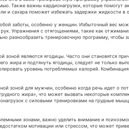
мью. Также важны кардионагрузки, которые помогут ак
оли и сахара поможет избежать задержки жидкости в 
собой заботы, особенно у женщин. Избыточный вес мож
 рук. Упражнения с отягощениями, такие как отжимани
ьно разнообразить тренировочную программу, чтобы з
й зоной являются ягодицы. Часто они становятся прич
его жира и подтянуть ягодицы, следует не только выпо
ролировать уровень потребляемых калорий. Комбинация
ной зоной для мужчин, особенно когда речь идет о по
грудного жира», что может вызвать некоторые компл
ионагрузок с силовыми тренировками на грудные мышц
лемными зонами, важно уделить внимание и психоэмо
едостатком мотивации или стрессом, что может приве