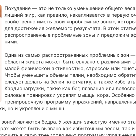
Похудение — это не только уменьшение общего веса,
лишний жир, как правило, накапливается в первую о
свойственно иметь свои «проблемные зоны», которы
для достижения желаемого результата. В этой стат
распространенные проблемные зоны и предложим эф
ними.
Одна из самых распространенных проблемных зон — 
области живота может быть связано с различными ф
малой физической активностью, стрессом или гене
Чтобы уменьшить объемы талии, необходимо обратит
следует делать на белки, клетчатку, а также избегат
Кардионагрузки, такие как бег, плавание или велоспо
силовые тренировки укрепят мышцы кора. Особенно
тренировочную программу упражнений, направленных
и, но и укреплению мышц.
зоной являются бедра. У женщин зачастую именно эта
драх может быть вызвано как избыточным весом, так 
включить в свою тренировочную программу упражнения 