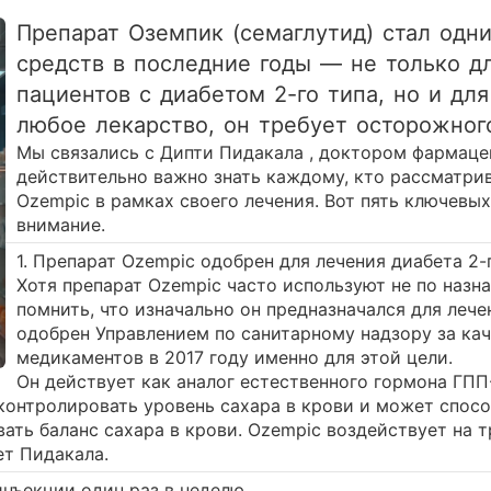
Препарат Оземпик (семаглутид) стал од
средств в последние годы — не только дл
пациентов с диабетом 2-го типа, но и для
любое лекарство, он требует осторожног
Мы связались с Дипти Пидакала , доктором фармацев
действительно важно знать каждому, кто рассматр
Ozempic в рамках своего лечения. Вот пять ключевы
внимание.
1. Препарат Ozempic одобрен для лечения диабета 2-г
Хотя препарат Ozempic часто используют не по назн
помнить, что изначально он предназначался для лече
одобрен Управлением по санитарному надзору за ка
медикаментов в 2017 году именно для этой цели.
Он действует как аналог естественного гормона ГПП-
контролировать уровень сахара в крови и может спос
ать баланс сахара в крови. Ozempic воздействует на 
ет Пидакала.
инъекции один раз в неделю