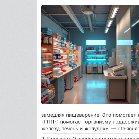
замедляя пищеварение. Это помогает 
«ГПП-1 помогает организму поддержив
железу, печень и желудок», — объясня
2. Препарат Ozempic вводится в виде 