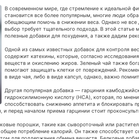
В современном мире, где стремление к идеальной ф
становится все более популярным, многие люди обр
обещающим помочь в снижении веса. Однако не все 
выбор требует тщательного подхода. В этой статье
полезные добавки для похудения, а также дадим рек
Одной из самых известных добавок для контроля веса
содержит катехины, которые, согласно исследовани
веществ и окислению жиров. Зеленый чай также бог
помогают защищать клетки от повреждений. Рекомен
в виде чая, либо в виде капсул, однако, важно помни
Другая популярная добавка — гарциния камбоджийск
гидроксилимонную кислоту (HCA), которая, по мнен
способствовать снижению аппетита и блокировать п
, и перед началом приема гарцинии стоит проконсульт
лковые порошки, такие как сывороточный или растител
 общее потребление калорий. Он также способствует
ктом для поддержания обмена веществ. Белковые доба