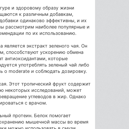
игуре и здоровому образу жизни
ащаются к различным добавкам,
добавки одинаково эффективны, и их
 мы рассмотрим наиболее популярные и
омендации по их использованию.
 является экстракт зеленого чая. Он
ям, способствуют ускорению обмена
ат антиоксидантами, которые
дуется употреблять зеленый чай либо
ть о moderatе и соблюдать дозировку.
ая. Этот тропический фрукт содержит
ию некоторых исследований, может
ревращение углеводов в жир. Однако
ироваться с врачом.
ьный протеин. Белок помогает
 сохранению мышечной массы во время
вки можно использовать в смузи,